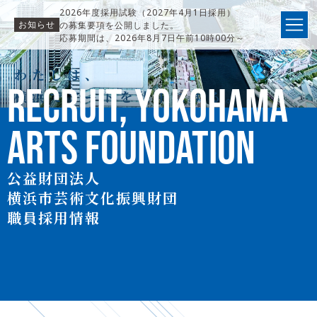
2026年度採用試験（2027年4月1日採用）
お知らせ
の募集要項を公開しました。
応募期間は、2026年8月7日午前10時00分～
31日午前9時59分までです。
わたしは、
RECRUIT,
YOKOHAMA
横浜でアートを仕事にする。
ARTS FOUNDATION
公益財団法人
横浜市芸術文化振興財団
職員採用情報