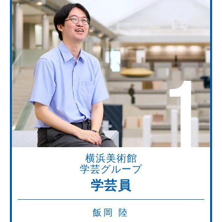
1
横浜美術館
学芸グループ
学芸員
飯岡 陸