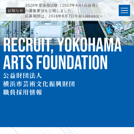
2026年度採用試験（2027年4月1日採用）
お知らせ
の募集要項を公開しました。
応募期間は、2026年8月7日午前10時00分～
31日午前9時59分までです。
わたしは、
RECRUIT,
YOKOHAMA
横浜でアートを仕事にする。
ARTS FOUNDATION
公益財団法人
横浜市芸術文化振興財団
職員採用情報