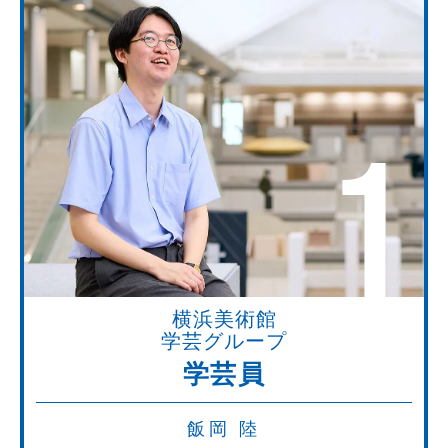
1
横浜美術館
学芸グループ
学芸員
飯岡 陸