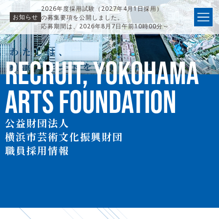
2026年度採用試験（2027年4月1日採用）
お知らせ
の募集要項を公開しました。
応募期間は、2026年8月7日午前10時00分～
31日午前9時59分までです。
わたしは、
RECRUIT,
YOKOHAMA
横浜でアートを仕事にする。
ARTS FOUNDATION
公益財団法人
横浜市芸術文化振興財団
職員採用情報