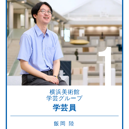
1
横浜美術館
学芸グループ
学芸員
飯岡 陸