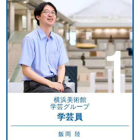
1
横浜美術館
学芸グループ
学芸員
飯岡 陸