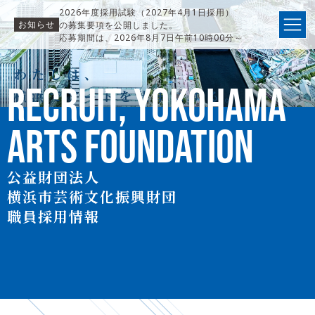
2026年度採用試験（2027年4月1日採用）
お知らせ
の募集要項を公開しました。
応募期間は、2026年8月7日午前10時00分～
31日午前9時59分までです。
わたしは、
RECRUIT,
YOKOHAMA
横浜でアートを仕事にする。
ARTS FOUNDATION
公益財団法人
横浜市芸術文化振興財団
職員採用情報